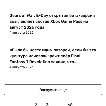
Новости
Gears of War: E-Day открытая бета-версия
возглавляет состав Xbox Game Pass на
август 2026 года
4 августа 2026
Новости
«Было бы настоящим позором, если бы эта
культура исчезла»: режиссёр Final
Fantasy 7 Revelation заявил, что
4 августа 2026
физические релизы игр должны
продолжаться
Загрузить еще
1
2
3
...
68