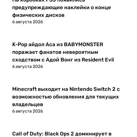
предупреждающие наклейки о конце
физических дисков
6 августа 2026
Новости
K-Pop айдол Аса из BABYMONSTER
поражает фанатов невероятным
сходством с Адой Вонг из Resident Evil
6 августа 2026
Новости
Minecraft выходит на Nintendo Switch 2 с
возможностью обновления для текущих
владельцев
6 августа 2026
Новости
Call of Duty: Black Ops 2 доминирует в