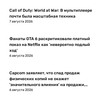
Новости
Call of Duty: World at War: В мультиплеере
почти была масштабная техника
7 августа 2026
Новости
Фанаты GTA 6 раскритиковали платный
показ на Netflix как 'невероятно подлый
ход'
6 августа 2026
Новости
Capcom заявляет, что спад продаж
физических копий не окажет
'значительного влияния' на продажи,
6 августа 2026
поскольку цифровые продажи
доминируют