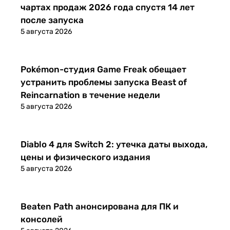
чартах продаж 2026 года спустя 14 лет
после запуска
5 августа 2026
Новости
Pokémon-студия Game Freak обещает
устранить проблемы запуска Beast of
Reincarnation в течение недели
5 августа 2026
Новости
Diablo 4 для Switch 2: утечка даты выхода,
цены и физического издания
5 августа 2026
Новости
Beaten Path анонсирована для ПК и
консолей