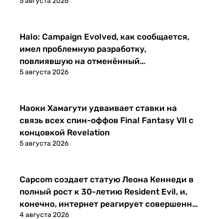
5 августа 2026
Новости
Halo: Campaign Evolved, как сообщается,
имел проблемную разработку,
повлиявшую на отменённый
5 августа 2026
мультиплеерный проект
Новости
Наоки Хамагути удваивает ставки на
связь всех спин-оффов Final Fantasy VII с
концовкой Revelation
5 августа 2026
Новости
Capcom создает статую Леона Кеннеди в
полный рост к 30-летию Resident Evil, и,
конечно, интернет реагирует совершенно
4 августа 2026
нормально