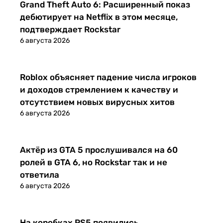
Новости
Grand Theft Auto 6: Расширенный показ
дебютирует на Netflix в этом месяце,
подтверждает Rockstar
6 августа 2026
Новости
Roblox объясняет падение числа игроков
и доходов стремлением к качеству и
отсутствием новых вирусных хитов
6 августа 2026
Новости
Актёр из GTA 5 прослушивался на 60
ролей в GTA 6, но Rockstar так и не
ответила
6 августа 2026
Новости
На коробках PS5 появились