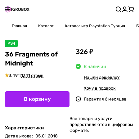
Главная
Каталог
Каталог игр Playstation Турция
Б
PS4
326 ₽
36 Fragments of
Midnight
В наличии
3.49
1341 отзыв
Нашли дешевле?
Хочу в подарок
В корзину
Гарантия 6 месяцев
Все товары и услуги
предоставляются в цифровом
Характеристики
формате.
Дата выхода
:
05.01.2018