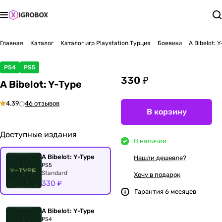
Главная
Каталог
Каталог игр Playstation Турция
Боевики
A Bibelot: 
PS4
PS5
330 ₽
A Bibelot: Y-Type
4.39
46 отзывов
В корзину
Доступные издания
В наличии
A Bibelot: Y-Type
Нашли дешевле?
PS5
Standard
Хочу в подарок
330 ₽
Гарантия 6 месяцев
A Bibelot: Y-Type
PS4