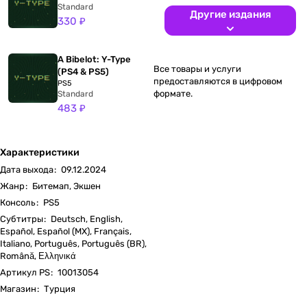
Standard
Другие издания
330 ₽
A Bibelot: Y-Type
Все товары и услуги
(PS4 & PS5)
предоставляются в цифровом
PS5
формате.
Standard
483 ₽
Характеристики
Дата выхода
:
09.12.2024
Жанр
:
Битемап, Экшен
Консоль
:
PS5
Субтитры
:
Deutsch, English,
Español, Español (MX), Français,
Italiano, Português, Português (BR),
Română, Ελληνικά
Артикул PS
:
10013054
Магазин
:
Турция