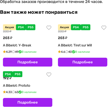
Обработка заказов производится в течение 24 часов.
Вам также может понравиться
Акция
PS4
PS5
Акция
PS4
PS5
330 ₽
330 ₽
203 ₽
203 ₽
A Bibelot: Y-Break
A Bibelot: Tiret sur Will
4.29
49
В наличии
4.6
40
В наличии
Подробнее
Подробнее
PS4
PS5
192 ₽
A Bibelot: Prototo
4.33
63
В наличии
Подробнее