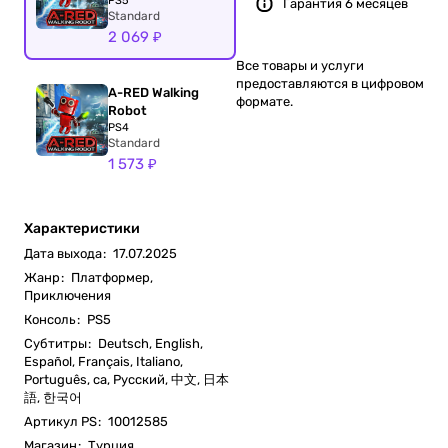
PS5
Гарантия 6 месяцев
Standard
2 069 ₽
Все товары и услуги
предоставляются в цифровом
A-RED Walking
формате.
Robot
PS4
Standard
1 573 ₽
Характеристики
Дата выхода
:
17.07.2025
Жанр
:
Платформер,
Приключения
Консоль
:
PS5
Субтитры
:
Deutsch, English,
Español, Français, Italiano,
Português, ca, Русский, 中文, 日本
語, 한국어
Артикул PS
:
10012585
Магазин
:
Турция