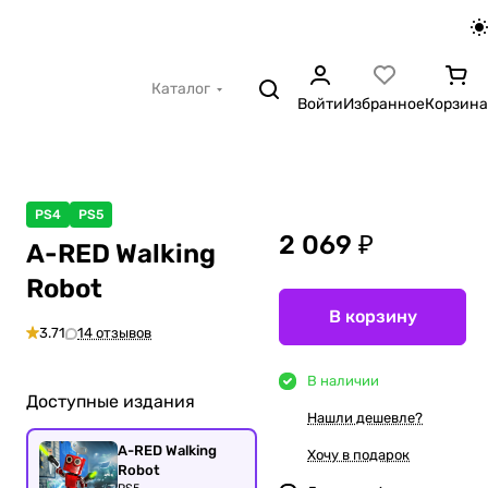
Каталог
Войти
Избранное
Корзина
PS4
PS5
2 069 ₽
A-RED Walking
Robot
В корзину
3.71
14 отзывов
В наличии
Доступные издания
Нашли дешевле?
A-RED Walking
Хочу в подарок
Robot