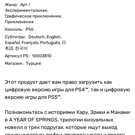
Жанр
:
Арт /
Экспериментальная,
Графическое приключение,
Приключения
Консоль
:
PS5
Субтитры
:
Deutsch, English,
Español, Français, Português, 日
本語, 한국어
Артикул PS
:
10003810
Магазин
:
Турция
Этот продукт дает вам право загрузить как
цифровую версию игры для PS4™, так и цифровую
версию игры для PS5™.
Познакомьтесь с историями Хару, Эрики и Манами
в A YEAR OF SPRINGS, трилогии визуальных
новелл о трех подругах, которые ищут выход
своим чувствам любви, привязанности и просто