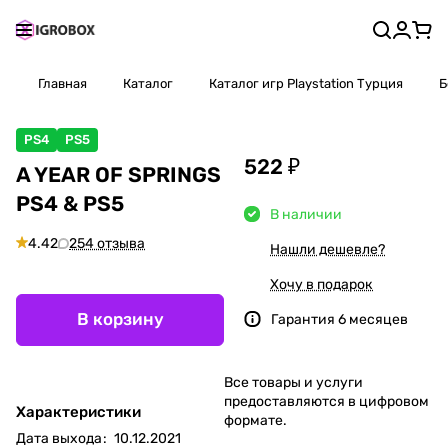
Главная
Каталог
Каталог игр Playstation Турция
Б
PS4
PS5
522 ₽
A YEAR OF SPRINGS
PS4 & PS5
В наличии
4.42
254 отзыва
Нашли дешевле?
Хочу в подарок
В корзину
Гарантия 6 месяцев
Все товары и услуги
предоставляются в цифровом
Характеристики
формате.
Дата выхода
:
10.12.2021