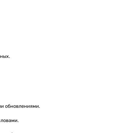
тных.
ми обновлениями.
словами.