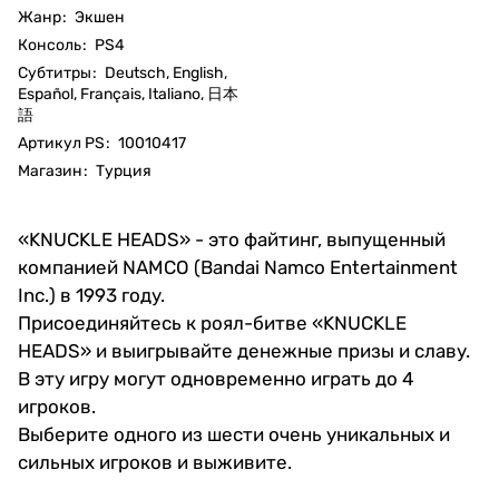
Жанр
:
Экшен
Консоль
:
PS4
Субтитры
:
Deutsch, English,
Español, Français, Italiano, 日本
語
Артикул PS
:
10010417
Магазин
:
Турция
«KNUCKLE HEADS» - это файтинг, выпущенный
компанией NAMCO (Bandai Namco Entertainment
Inc.) в 1993 году.
Присоединяйтесь к роял-битве «KNUCKLE
HEADS» и выигрывайте денежные призы и славу.
В эту игру могут одновременно играть до 4
игроков.
Выберите одного из шести очень уникальных и
сильных игроков и выживите.