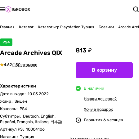
Главная
Каталог
Каталог игр Playstation Турция
Боевики
Arcade Arc
PS4
813 ₽
Arcade Archives QIX
4.62
50 отзывов
В корзину
Характеристики
В наличии
Дата выхода
:
10.03.2022
Нашли дешевле?
Жанр
:
Экшен
Консоль
:
PS4
Хочу в подарок
Субтитры
:
Deutsch, English,
Гарантия 6 месяцев
Español, Français, Italiano, 日本語
Артикул PS
:
10004106
Магазин
:
Турция