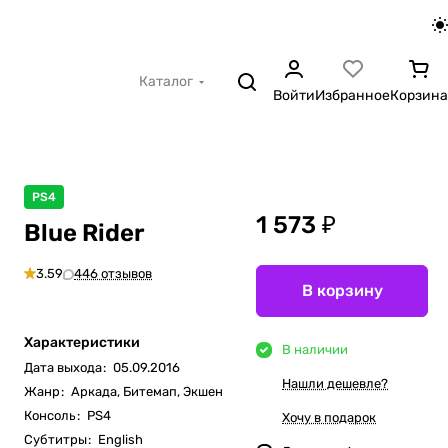
Каталог
Войти
Избранное
Корзина
PS4
1 573 ₽
Blue Rider
3.59
446 отзывов
В корзину
Характеристики
В наличии
Дата выхода
:
05.09.2016
Нашли дешевле?
Жанр
:
Аркада, Битемап, Экшен
Консоль
:
PS4
Хочу в подарок
Субтитры
:
English