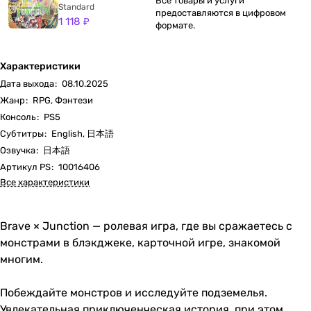
Все товары и услуги
Standard
предоставляются в цифровом
1 118 ₽
формате.
Характеристики
Дата выхода
:
08.10.2025
Жанр
:
RPG, Фэнтези
Консоль
:
PS5
Субтитры
:
English, 日本語
Озвучка
:
日本語
Артикул PS
:
10016406
Все характеристики
Brave × Junction — ролевая игра, где вы сражаетесь с
монстрами в блэкджеке, карточной игре, знакомой
многим.
Побеждайте монстров и исследуйте подземелья.
Увлекательная приключенческая история, при этом