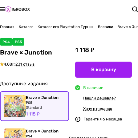
Главная
Каталог
Каталог игр Playstation Турция
Боевики
Brave × Ju
PS4
PS5
1 118 ₽
Brave × Junction
4.08
231 отзыв
В корзину
Доступные издания
В наличии
Brave × Junction
Нашли дешевле?
PS5
Standard
Хочу в подарок
1 118 ₽
Гарантия 6 месяцев
Brave × Junction
PS4