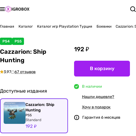
Главная
Каталог
Каталог игр Playstation Турция
Боевики
Cazzarion: 
PS4
PS5
192 ₽
Cazzarion: Ship
Hunting
В корзину
3.97
67 отзывов
В наличии
Доступные издания
Нашли дешевле?
Cazzarion: Ship
Хочу в подарок
Hunting
PS5
Гарантия 6 месяцев
Standard
192 ₽