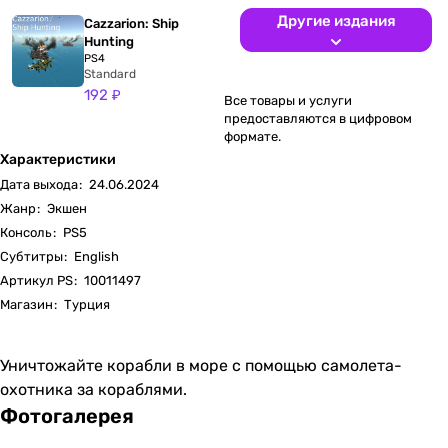
Другие издания
Cazzarion: Ship
Hunting
PS4
Standard
192 ₽
Все товары и услуги
предоставляются в цифровом
формате.
Характеристики
Дата выхода
:
24.06.2024
Жанр
:
Экшен
Консоль
:
PS5
Субтитры
:
English
Артикул PS
:
10011497
Магазин
:
Турция
Уничтожайте корабли в море с помощью самолета-
охотника за кораблями.
Фотогалерея