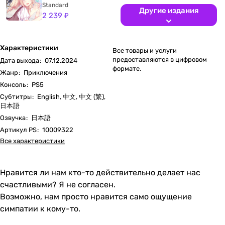
Standard
Другие издания
2 239 ₽
Характеристики
Все товары и услуги
предоставляются в цифровом
Дата выхода
:
07.12.2024
формате.
Жанр
:
Приключения
Консоль
:
PS5
Субтитры
:
English, 中文, 中文 (繁),
日本語
Озвучка
:
日本語
Артикул PS
:
10009322
Все характеристики
Нравится ли нам кто-то действительно делает нас
счастливыми? Я не согласен.
Возможно, нам просто нравится само ощущение
симпатии к кому-то.