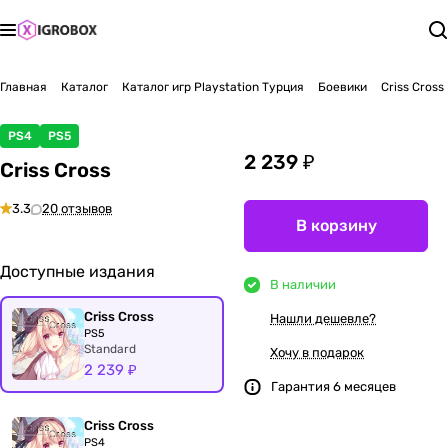
Главная
Каталог
Каталог игр Playstation Турция
Боевики
Criss Cross
PS4
PS5
2 239 ₽
Criss Cross
3.3
20 отзывов
В корзину
Доступные издания
В наличии
Criss Cross
Нашли дешевле?
PS5
Standard
Хочу в подарок
2 239 ₽
Гарантия 6 месяцев
Criss Cross
PS4