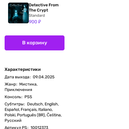
Detective From
The Crypt
Standard
900 ₽
В корзину
Характеристики
Дата выхода
:
09.04.2025
Жанр
:
Мистика,
Приключения
Консоль
:
PS5
Субтитры
:
Deutsch, English,
Español, Français, Italiano,
Polski, Português (BR), Čeština,
Русский
Артикул PS
:
10012373