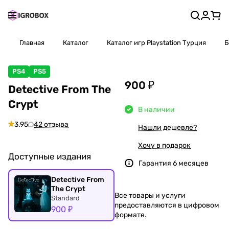
Главная
Каталог
Каталог игр Playstation Турция
Б
PS4
PS5
900 ₽
Detective From The
Crypt
В наличии
3.95
42 отзыва
Нашли дешевле?
Хочу в подарок
Доступные издания
Гарантия 6 месяцев
Detective From
The Crypt
Все товары и услуги
Standard
предоставляются в цифровом
900 ₽
формате.