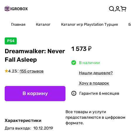
Главная
Каталог
Каталог игр Playstation Турция
Б
PS4
1 573 ₽
Dreamwalker: Never
Fall Asleep
В наличии
4.23
155 отзывов
Нашли дешевле?
Хочу в подарок
В корзину
Гарантия 6 месяцев
Все товары и услуги
предоставляются в цифровом
Характеристики
формате.
Дата выхода
:
10.12.2019