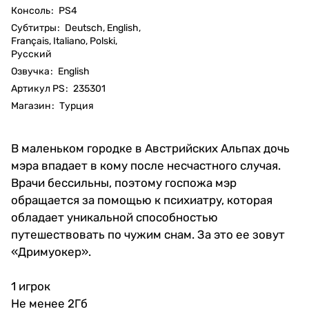
Консоль
:
PS4
Субтитры
:
Deutsch, English,
Français, Italiano, Polski,
Русский
Озвучка
:
English
Артикул PS
:
235301
Магазин
:
Турция
В маленьком городке в Австрийских Альпах дочь
мэра впадает в кому после несчастного случая.
Врачи бессильны, поэтому госпожа мэр
обращается за помощью к психиатру, которая
обладает уникальной способностью
путешествовать по чужим снам. За это ее зовут
«Дримуокер».
1 игрок
Не менее 2Гб