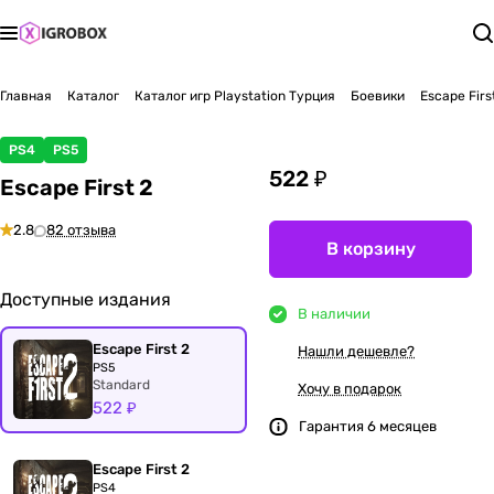
Главная
Каталог
Каталог игр Playstation Турция
Боевики
Escape Firs
PS4
PS5
522 ₽
Escape First 2
2.8
82 отзыва
В корзину
Доступные издания
В наличии
Escape First 2
Нашли дешевле?
PS5
Standard
Хочу в подарок
522 ₽
Гарантия 6 месяцев
Escape First 2
PS4