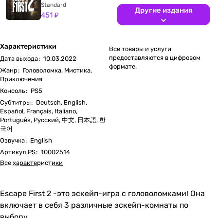
Standard
Другие издания
451 ₽
Характеристики
Все товары и услуги
предоставляются в цифровом
Дата выхода
:
10.03.2022
формате.
Жанр
:
Головоломка, Мистика,
Приключения
Консоль
:
PS5
Субтитры
:
Deutsch, English,
Español, Français, Italiano,
Português, Русский, 中文, 日本語, 한
국어
Озвучка
:
English
Артикул PS
:
10002514
Все характеристики
Escape First 2 -это эскейп-игра с головоломками! Она
включает в себя 3 различные эскейп-комнаты по
выбору.