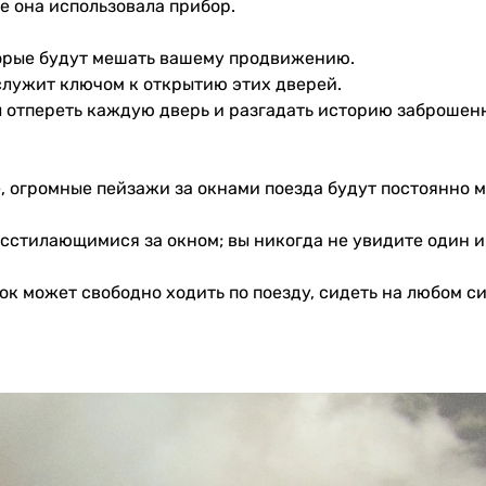
де она использовала прибор.
торые будут мешать вашему продвижению.
служит ключом к открытию этих дверей.
бы отпереть каждую дверь и разгадать историю заброше
ые, огромные пейзажи за окнами поезда будут постоянно
стилающимися за окном; вы никогда не увидите один и
к может свободно ходить по поезду, сидеть на любом си