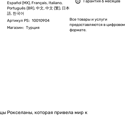
Гарантия 6 месяцев
Español (MX), Français, Italiano,
Português (BR), 中文, 中文 (繁), 日本
語, 한국어
Все товары и услуги
Артикул PS
:
10010904
предоставляются в цифровом
Магазин
:
Турция
формате.
цы Рокселаны, которая привела мир к