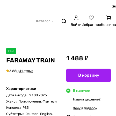
Каталог
Войти
Избранное
Корзина
PS5
1 488 ₽
FARAWAY TRAIN
3.88
41 отзыв
В корзину
Характеристики
В наличии
Дата выхода
:
27.08.2025
Нашли дешевле?
Жанр
:
Приключения, Фэнтези
Консоль
:
PS5
Хочу в подарок
Субтитры
:
Deutsch, English,