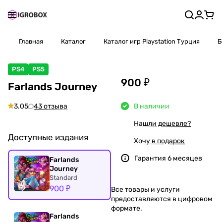
Главная
Каталог
Каталог игр Playstation Турция
Б
PS4
PS5
900 ₽
Farlands Journey
3.05
43 отзыва
В наличии
Нашли дешевле?
Доступные издания
Хочу в подарок
Гарантия 6 месяцев
Farlands
Journey
Standard
900 ₽
Все товары и услуги
предоставляются в цифровом
формате.
Farlands