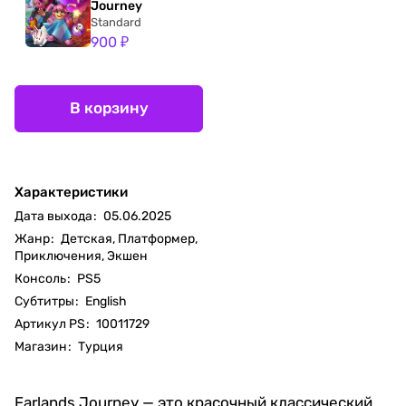
Journey
Standard
900 ₽
В корзину
Характеристики
Дата выхода
:
05.06.2025
Жанр
:
Детская, Платформер,
Приключения, Экшен
Консоль
:
PS5
Субтитры
:
English
Артикул PS
:
10011729
Магазин
:
Турция
Farlands Journey — это красочный классический