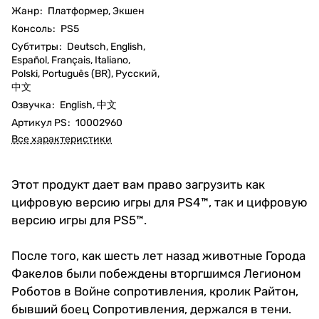
Жанр
:
Платформер, Экшен
Консоль
:
PS5
Субтитры
:
Deutsch, English,
Español, Français, Italiano,
Polski, Português (BR), Русский,
中文
Озвучка
:
English, 中文
Артикул PS
:
10002960
Все характеристики
Этот продукт дает вам право загрузить как
цифровую версию игры для PS4™, так и цифровую
версию игры для PS5™.
После того, как шесть лет назад животные Города
Факелов были побеждены вторгшимся Легионом
Роботов в Войне сопротивления, кролик Райтон,
бывший боец Сопротивления, держался в тени.