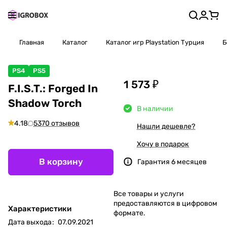
Главная
Каталог
Каталог игр Playstation Турция
Б
PS4
PS5
1 573 ₽
F.I.S.T.: Forged In
Shadow Torch
В наличии
4.18
5370 отзывов
Нашли дешевле?
Хочу в подарок
В корзину
Гарантия 6 месяцев
Все товары и услуги
предоставляются в цифровом
Характеристики
формате.
Дата выхода
:
07.09.2021