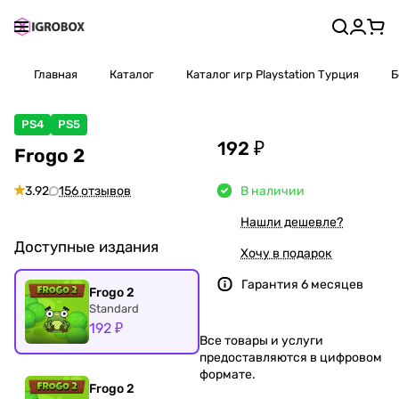
Главная
Каталог
Каталог игр Playstation Турция
Б
PS4
PS5
192 ₽
Frogo 2
3.92
156 отзывов
В наличии
Нашли дешевле?
Доступные издания
Хочу в подарок
Гарантия 6 месяцев
Frogo 2
Standard
192 ₽
Все товары и услуги
предоставляются в цифровом
формате.
Frogo 2