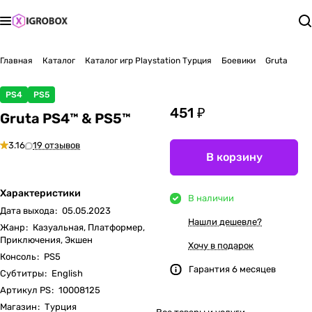
Главная
Каталог
Каталог игр Playstation Турция
Боевики
Gruta
PS4
PS5
451 ₽
Gruta PS4™ & PS5™
3.16
19 отзывов
В корзину
Характеристики
В наличии
Дата выхода
:
05.05.2023
Нашли дешевле?
Жанр
:
Казуальная, Платформер,
Приключения, Экшен
Хочу в подарок
Консоль
:
PS5
Гарантия 6 месяцев
Субтитры
:
English
Артикул PS
:
10008125
Магазин
:
Турция