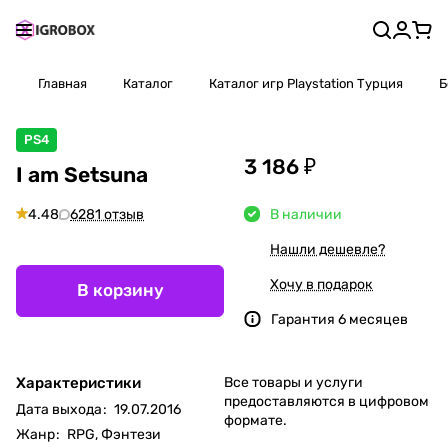
Главная
Каталог
Каталог игр Playstation Турция
Б
PS4
3 186 ₽
I am Setsuna
4.48
6281 отзыв
В наличии
Нашли дешевле?
Хочу в подарок
В корзину
Гарантия 6 месяцев
Характеристики
Все товары и услуги
предоставляются в цифровом
Дата выхода
:
19.07.2016
формате.
Жанр
:
RPG, Фэнтези