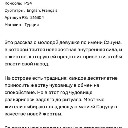
Консоль
:
PS4
Субтитры
:
English, Français
Артикул PS
:
216304
Магазин
:
Турция
Это рассказ о молодой девушке по имени Сэцуна,
в которой таится невероятная внутренняя сила, и
о жертве, которую ей предстоит принести, чтобы
спасти свой народ.
На острове есть традиция: каждое десятилетие
приносить жертву чудовищу в обмен на
спокойствие. Но в этот год чудовище
разъярилось задолго до ритуала. Местные
жители выбирают владеющую магией Сэцуну в
качестве новой жертвы.
Со своими хранителями девушка отправляется на