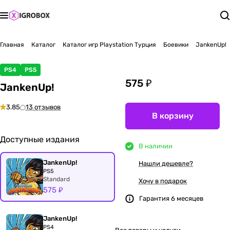
Главная
Каталог
Каталог игр Playstation Турция
Боевики
JankenUp!
PS4
PS5
575 ₽
JankenUp!
3.85
13 отзывов
В корзину
Доступные издания
В наличии
JankenUp!
Нашли дешевле?
PS5
Standard
Хочу в подарок
575 ₽
Гарантия 6 месяцев
JankenUp!
PS4