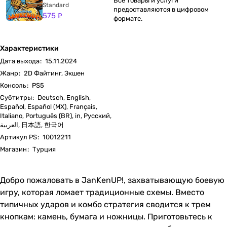
Все товары и услуги
Standard
предоставляются в цифровом
575 ₽
формате.
Характеристики
Дата выхода
:
15.11.2024
Жанр
:
2D Файтинг, Экшен
Консоль
:
PS5
Субтитры
:
Deutsch, English,
Español, Español (MX), Français,
Italiano, Português (BR), in, Русский,
العربية, 日本語, 한국어
Артикул PS
:
10012211
Магазин
:
Турция
Добро пожаловать в JanKenUP!, захватывающую боевую
игру, которая ломает традиционные схемы. Вместо
типичных ударов и комбо стратегия сводится к трем
кнопкам: камень, бумага и ножницы. Приготовьтесь к