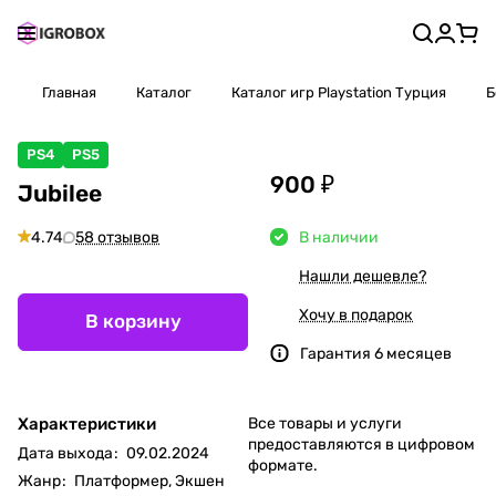
Главная
Каталог
Каталог игр Playstation Турция
Б
PS4
PS5
900 ₽
Jubilee
4.74
58 отзывов
В наличии
Нашли дешевле?
Хочу в подарок
В корзину
Гарантия 6 месяцев
Характеристики
Все товары и услуги
предоставляются в цифровом
Дата выхода
:
09.02.2024
формате.
Жанр
:
Платформер, Экшен