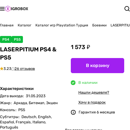
Главная
Каталог
Каталог игр Playstation Турция
Боевики
LASERPITI
PS4
PS5
1 573 ₽
LASERPITIUM PS4 &
PS5
В корзину
3.23
26 отзывов
В наличии
Характеристики
Нашли дешевле?
Дата выхода
:
31.05.2023
Хочу в подарок
Жанр
:
Аркада, Битемап, Экшен
Консоль
:
PS5
Гарантия 6 месяцев
Субтитры
:
Deutsch, English,
Español, Français, Italiano,
Português