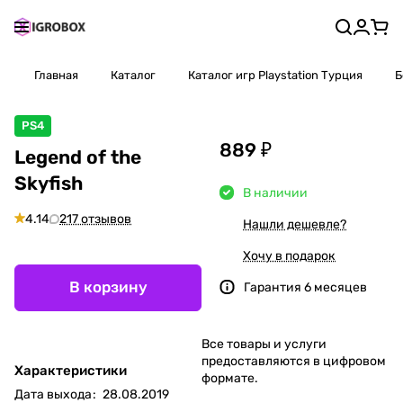
Главная
Каталог
Каталог игр Playstation Турция
Б
PS4
889 ₽
Legend of the
Skyfish
В наличии
4.14
217 отзывов
Нашли дешевле?
Хочу в подарок
В корзину
Гарантия 6 месяцев
Все товары и услуги
предоставляются в цифровом
Характеристики
формате.
Дата выхода
:
28.08.2019