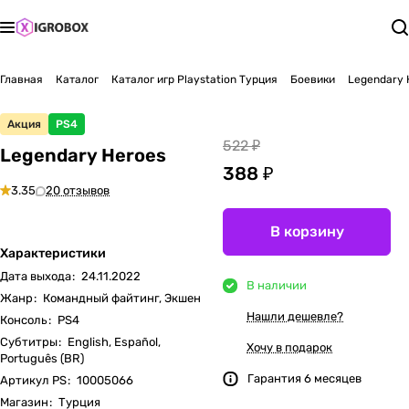
Главная
Каталог
Каталог игр Playstation Турция
Боевики
Legendary 
Акция
PS4
522 ₽
Legendary Heroes
388 ₽
3.35
20 отзывов
В корзину
Характеристики
Дата выхода
:
24.11.2022
В наличии
Жанр
:
Командный файтинг, Экшен
Нашли дешевле?
Консоль
:
PS4
Субтитры
:
English, Español,
Хочу в подарок
Português (BR)
Гарантия 6 месяцев
Артикул PS
:
10005066
Магазин
:
Турция