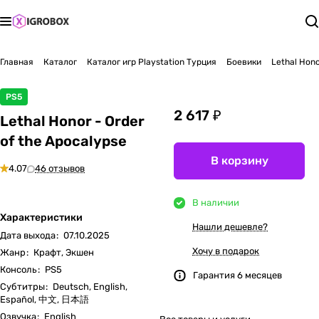
Главная
Каталог
Каталог игр Playstation Турция
Боевики
Lethal Hono
PS5
2 617 ₽
Lethal Honor - Order
of the Apocalypse
В корзину
4.07
46 отзывов
В наличии
Характеристики
Нашли дешевле?
Дата выхода
:
07.10.2025
Хочу в подарок
Жанр
:
Крафт, Экшен
Консоль
:
PS5
Гарантия 6 месяцев
Субтитры
:
Deutsch, English,
Español, 中文, 日本語
Озвучка
:
English