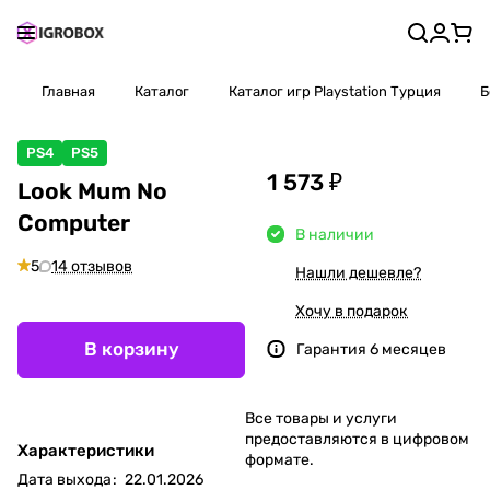
Главная
Каталог
Каталог игр Playstation Турция
Б
PS4
PS5
1 573 ₽
Look Mum No
Computer
В наличии
5
14 отзывов
Нашли дешевле?
Хочу в подарок
В корзину
Гарантия 6 месяцев
Все товары и услуги
предоставляются в цифровом
Характеристики
формате.
Дата выхода
:
22.01.2026