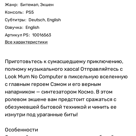
Жанр
:
Битемап, Экшен
Консоль
:
PS5
Субтитры
:
Deutsch, English
Озвучка
:
English
Артикул PS
:
10016563
Все характеристики
Приготовьтесь к сумасшедшему приключению,
полному музыкального хаоса! Отправляйтесь с
Look Mum No Computer в пиксельную вселенную
с главным героем Сэмом и его верным
напарником — синтезатором Космо. В этом
ролевом экшене вам предстоит сражаться с
обезумевшей бытовой техникой и чинить ее
изнутри под ураганные биты!
Особенности