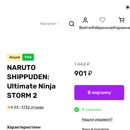
Каталог
Войти
Избранное
Корзина
Акция
PS4
1 662 ₽
NARUTO
901 ₽
SHIPPUDEN:
Ultimate Ninja
В корзину
STORM 2
4.33
1732 отзыва
В наличии
Нашли дешевле?
Характеристики
Хочу в подарок