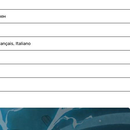
шен
ançais, Italiano