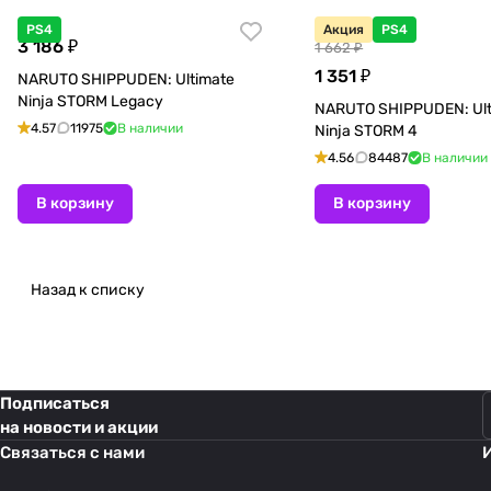
PS4
Акция
PS4
3 186 ₽
1 662 ₽
1 351 ₽
NARUTO SHIPPUDEN: Ultimate
Ninja STORM Legacy
NARUTO SHIPPUDEN: Ult
4.57
11975
В наличии
Ninja STORM 4
4.56
84487
В наличии
В корзину
В корзину
Назад к списку
Подписаться
на новости и акции
Связаться с нами