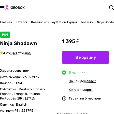
Главная
Каталог
Каталог игр Playstation Турция
Боевики
Ninja Shod
PS4
1 395 ₽
Ninja Shodown
4.25
48 отзывов
В корзину
Характеристики
В наличии
Дата выхода
:
26.09.2017
Нашли дешевле?
Консоль
:
PS4
Субтитры
:
Deutsch, English,
Хочу в подарок
Español, Français, Italiano,
Português (BR), 日本語
Гарантия 6 месяцев
Озвучка
:
English
Артикул PS
:
228795