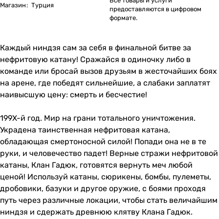
Все товары и услуги
Магазин
:
Турция
предоставляются в цифровом
формате.
Каждый ниндзя сам за себя в финальной битве за
нефритовую катану! Сражайся в одиночку либо в
команде или бросай вызов друзьям в жесточайших боях
на арене, где победят сильнейшие, а слабаки заплатят
наивысшую цену: смерть и бесчестие!
199X-й год. Мир на грани тотального уничтожения.
Украдена таинственная нефритовая катана,
обладающая смертоносной силой! Попади она не в те
руки, и человечество падет! Верные стражи нефритовой
катаны, Клан Гадюк, готовятся вернуть меч любой
ценой! Используй катаны, сюрикены, бомбы, пулеметы,
дробовики, базуки и другое оружие, с боями проходя
путь через различные локации, чтобы стать величайшим
ниндзя и сдержать древнюю клятву Клана Гадюк.