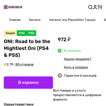
Главная
Каталог
Каталог игр Playstation Турция
Б
Акция
PS4
PS5
972 ₽
ONI: Road to be the
Mightiest Oni (PS4
В наличии
& PS5)
Нашли дешевле?
2.79
85 отзывов
Хочу в подарок
Гарантия 6 месяцев
В корзину
Все товары и услуги
предоставляются в цифровом
формате.
Характеристики