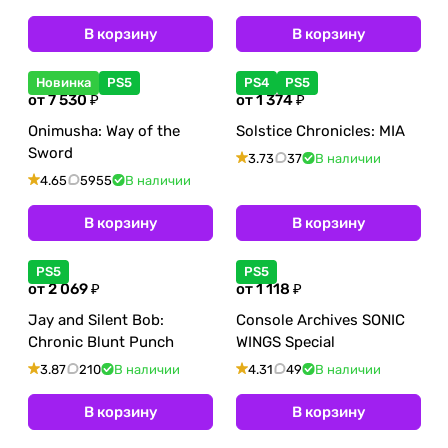
В корзину
В корзину
Новинка
PS5
PS4
PS5
от 7 530 ₽
от 1 374 ₽
Onimusha: Way of the
Solstice Chronicles: MIA
Sword
3.73
37
В наличии
4.65
5955
В наличии
В корзину
В корзину
PS5
PS5
от 2 069 ₽
от 1 118 ₽
Jay and Silent Bob:
Console Archives SONIC
Chronic Blunt Punch
WINGS Special
3.87
210
В наличии
4.31
49
В наличии
В корзину
В корзину