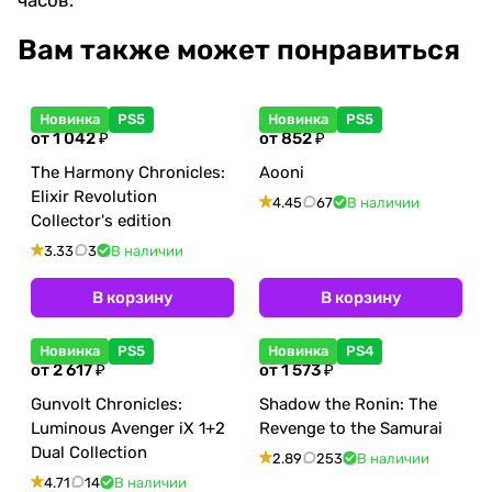
Вам также может понравиться
Новинка
PS5
Новинка
PS5
от 1 042 ₽
от 852 ₽
The Harmony Chronicles:
Aooni
Elixir Revolution
4.45
67
В наличии
Collector's edition
3.33
3
В наличии
В корзину
В корзину
Новинка
PS5
Новинка
PS4
от 2 617 ₽
от 1 573 ₽
Gunvolt Chronicles:
Shadow the Ronin: The
Luminous Avenger iX 1+2
Revenge to the Samurai
Dual Collection
2.89
253
В наличии
4.71
14
В наличии