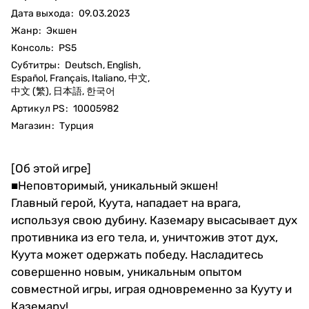
Дата выхода
:
09.03.2023
Жанр
:
Экшен
Консоль
:
PS5
Субтитры
:
Deutsch, English,
Español, Français, Italiano, 中文,
中文 (繁), 日本語, 한국어
Артикул PS
:
10005982
Магазин
:
Турция
[Об этой игре]
■Неповторимый, уникальный экшен!
Главный герой, Куута, нападает на врага,
используя свою дубину. Каземару высасывает дух
противника из его тела, и, уничтожив этот дух,
Куута может одержать победу. Насладитесь
совершенно новым, уникальным опытом
совместной игры, играя одновременно за Кууту и
Каземару!