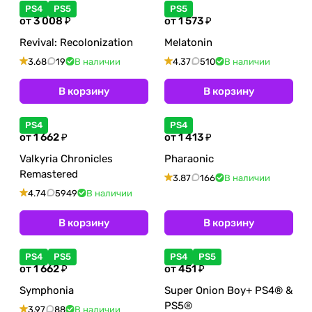
PS4
PS5
PS5
от 3 008 ₽
от 1 573 ₽
Revival: Recolonization
Melatonin
3.68
19
В наличии
4.37
510
В наличии
В корзину
В корзину
PS4
PS4
от 1 662 ₽
от 1 413 ₽
Valkyria Chronicles
Pharaonic
Remastered
3.87
166
В наличии
4.74
5949
В наличии
В корзину
В корзину
PS4
PS5
PS4
PS5
от 1 662 ₽
от 451 ₽
Symphonia
Super Onion Boy+ PS4® &
PS5®
3.97
88
В наличии