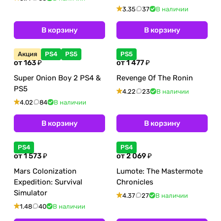
3.35
37
В наличии
В корзину
В корзину
Акция
PS4
PS5
PS5
от 163 ₽
от 1 477 ₽
Super Onion Boy 2 PS4 &
Revenge Of The Ronin
PS5
4.22
23
В наличии
4.02
84
В наличии
В корзину
В корзину
PS4
PS4
от 1 573 ₽
от 2 069 ₽
Mars Colonization
Lumote: The Mastermote
Expedition: Survival
Chronicles
Simulator
4.37
27
В наличии
1.48
40
В наличии