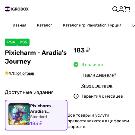
Главная
Каталог
Каталог игр Playstation Турция
Б
PS4
PS5
183 ₽
Pixicharm - Aradia's
Journey
В наличии
4.1
61 отзыв
Нашли дешевле?
Хочу в подарок
Доступные издания
Гарантия 6 месяцев
Pixicharm -
Aradia's
Все товары и услуги
Journey
Standard
предоставляются в цифровом
183 ₽
формате.