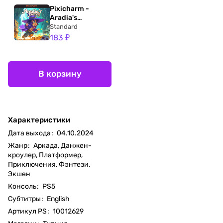
Pixicharm -
Aradia's
Journey
Standard
183 ₽
В корзину
Характеристики
Дата выхода
:
04.10.2024
Жанр
:
Аркада, Данжен-
кроулер, Платформер,
Приключения, Фэнтези,
Экшен
Консоль
:
PS5
Субтитры
:
English
Артикул PS
:
10012629