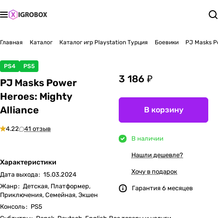
Главная
Каталог
Каталог игр Playstation Турция
Боевики
PJ Masks Po
PS4
PS5
3 186 ₽
PJ Masks Power
Heroes: Mighty
Alliance
В корзину
4.22
41 отзыв
В наличии
Нашли дешевле?
Характеристики
Хочу в подарок
Дата выхода
:
15.03.2024
Жанр
:
Детская, Платформер,
Гарантия 6 месяцев
Приключения, Семейная, Экшен
Консоль
:
PS5