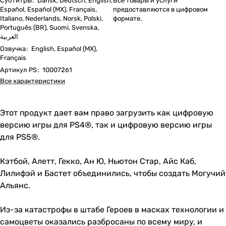
Субтитры
:
Dansk, Deutsch, English,
Все товары и услуги
Español, Español (MX), Français,
предоставляются в цифровом
Italiano, Nederlands, Norsk, Polski,
формате.
Português (BR), Suomi, Svenska,
العربية
Озвучка
:
English, Español (MX),
Français
Артикул PS
:
10007261
Все характеристики
Этот продукт дает вам право загрузить как цифровую
версию игры для PS4®, так и цифровую версию игры
для PS5®.
Кэтбой, Алетт, Гекко, Ан Ю, Ньютон Стар, Айс Каб,
Лилифэй и Бастет объединились, чтобы создать Могучий
Альянс.
Из-за катастрофы в штабе Героев в масках технологии и
самоцветы оказались разбросаны по всему миру, и