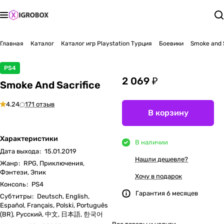
Главная
Каталог
Каталог игр Playstation Турция
Боевики
Smoke and S
PS4
2 069 ₽
Smoke And Sacrifice
4.24
171 отзыв
В корзину
Характеристики
В наличии
Дата выхода
:
15.01.2019
Нашли дешевле?
Жанр
:
RPG, Приключения,
Фэнтези, Эпик
Хочу в подарок
Консоль
:
PS4
Гарантия 6 месяцев
Субтитры
:
Deutsch, English,
Español, Français, Polski, Português
(BR), Русский, 中文, 日本語, 한국어