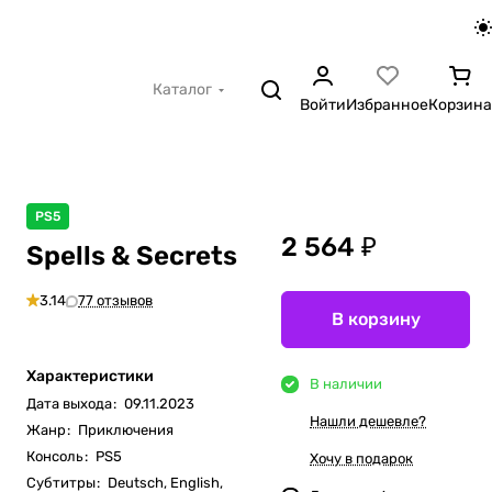
Каталог
Войти
Избранное
Корзина
PS5
2 564 ₽
Spells & Secrets
3.14
77 отзывов
В корзину
Характеристики
В наличии
Дата выхода
:
09.11.2023
Нашли дешевле?
Жанр
:
Приключения
Консоль
:
PS5
Хочу в подарок
Субтитры
:
Deutsch, English,