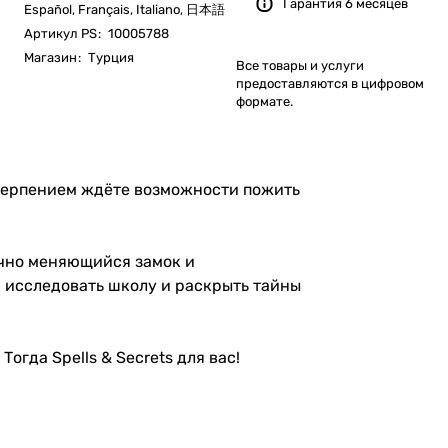
Гарантия 6 месяцев
Español, Français, Italiano, 日本語
Артикул PS
:
10005788
Магазин
:
Турция
Все товары и услуги
предоставляются в цифровом
формате.
етерпением ждёте возможности пожить
ечно меняющийся замок и
, исследовать школу и раскрыть тайны
гда Spells & Secrets для вас!