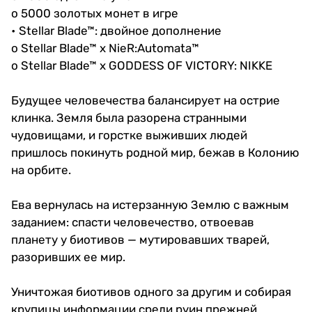
o 5000 золотых монет в игре
• Stellar Blade™: двойное дополнение
o Stellar Blade™ x NieR:Automata™
o Stellar Blade™ x GODDESS OF VICTORY: NIKKE
Будущее человечества балансирует на острие
клинка. Земля была разорена странными
чудовищами, и горстке выживших людей
пришлось покинуть родной мир, бежав в Колонию
на орбите.
Ева вернулась на истерзанную Землю с важным
заданием: спасти человечество, отвоевав
планету у биотивов — мутировавших тварей,
разоривших ее мир.
Уничтожая биотивов одного за другим и собирая
крупицы информации среди руин прежней