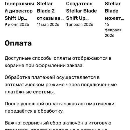
Генеральны
Stellar
Создатель
Stellar
Новости
Новости
Новости
Новости
й директор
Blade 2
Stellar Blade
Blade
Shift Up
отказывает
Shift Up
может
9 июня 2026
11 мая 2026
1 апреля 2026
16
объясняет
ся от
приобретает
выйти
февраля
дизайн
издательст
студию
на Xbox
2026
нового
ва Sony,
Unbound
и
Оплата
главного
намекая на
Синдзи
Nintend
персонажа
мультиплат
Миками,
o Switch
Доступные способы оплаты отображаются в
Stellar
форменны
легендарный
2 в этом
корзине при оформлении заказа.
Blade: Blood
й релиз
режиссёр
году
Rain
обещает
Обработка платежей осуществляется в
«шедевр»
автоматическом режиме через подключенные
платёжные системы.
После успешной оплаты заказ автоматически
передаётся в обработку.
Важно: сервисный сбор включён в итоговую
стоимость товара и отдельно в корзине не