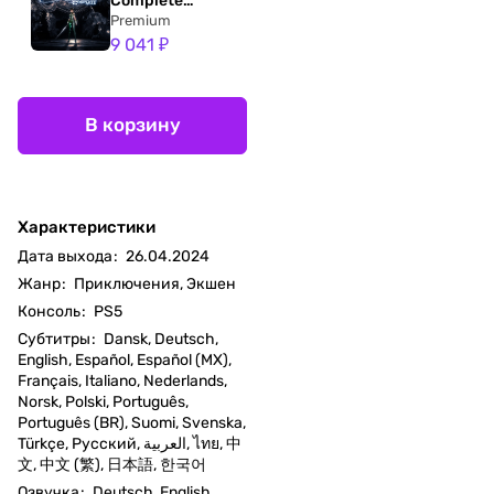
Complete
Edition
Premium
9 041 ₽
В корзину
Характеристики
Дата выхода
:
26.04.2024
Жанр
:
Приключения, Экшен
Консоль
:
PS5
Субтитры
:
Dansk, Deutsch,
English, Español, Español (MX),
Français, Italiano, Nederlands,
Norsk, Polski, Português,
Português (BR), Suomi, Svenska,
Türkçe, Русский, العربية, ไทย, 中
文, 中文 (繁), 日本語, 한국어
Озвучка
:
Deutsch, English,