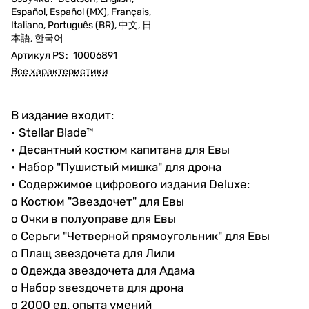
Español, Español (MX), Français,
Italiano, Português (BR), 中文, 日
本語, 한국어
Артикул PS
:
10006891
Все характеристики
В издание входит:
• Stellar Blade™
• Десантный костюм капитана для Евы
• Набор "Пушистый мишка" для дрона
• Содержимое цифрового издания Deluxe:
o Костюм "Звездочет" для Евы
o Очки в полуоправе для Евы
o Серьги "Четверной прямоугольник" для Евы
o Плащ звездочета для Лили
o Одежда звездочета для Адама
o Набор звездочета для дрона
o 2000 ед. опыта умений