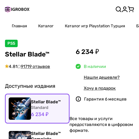
Главная
Каталог
Каталог игр Playstation Турция
Б
PS5
6 234 ₽
Stellar Blade™
4.81
91719 отзывов
В наличии
Нашли дешевле?
Доступные издания
Хочу в подарок
Гарантия 6 месяцев
Stellar Blade™
Standard
6 234 ₽
Все товары и услуги
предоставляются в цифровом
формате.
Stellar Blade™