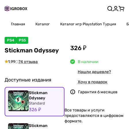
Главная
Каталог
Каталог игр Playstation Турция
Б
PS4
PS5
326 ₽
Stickman Odyssey
1.99
74 отзыва
В наличии
Нашли дешевле?
Доступные издания
Хочу в подарок
Гарантия 6 месяцев
Stickman
Odyssey
Standard
326 ₽
Все товары и услуги
предоставляются в цифровом
формате.
Stickman