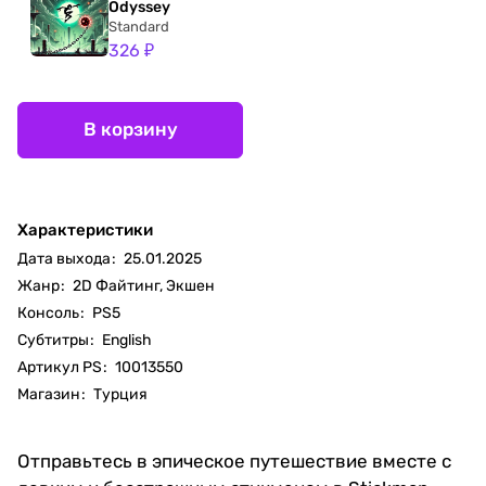
Odyssey
Standard
326 ₽
В корзину
Характеристики
Дата выхода
:
25.01.2025
Жанр
:
2D Файтинг, Экшен
Консоль
:
PS5
Субтитры
:
English
Артикул PS
:
10013550
Магазин
:
Турция
Отправьтесь в эпическое путешествие вместе с