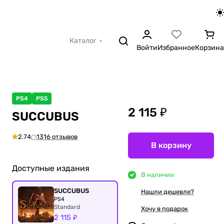
Каталог
Войти
Избранное
Корзина
PS4
PS5
2 115 ₽
SUCCUBUS
2.74
1316 отзывов
В корзину
Доступные издания
В наличии
SUCCUBUS
Нашли дешевле?
PS4
Standard
Хочу в подарок
2 115 ₽