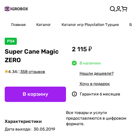
Главная
Каталог
Каталог игр Playstation Турция
Б
PS4
2 115 ₽
Super Cane Magic
ZERO
В наличии
4.34
358 отзывов
Нашли дешевле?
Хочу в подарок
В корзину
Гарантия 6 месяцев
Все товары и услуги
предоставляются в цифровом
Характеристики
формате.
Дата выхода
:
30.05.2019