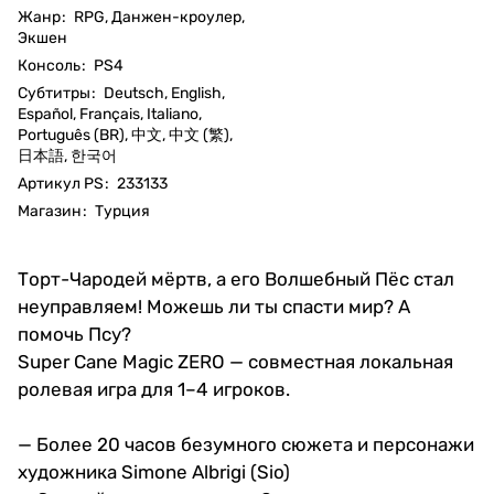
Жанр
:
RPG, Данжен-кроулер,
Экшен
Консоль
:
PS4
Субтитры
:
Deutsch, English,
Español, Français, Italiano,
Português (BR), 中文, 中文 (繁),
日本語, 한국어
Артикул PS
:
233133
Магазин
:
Турция
Торт-Чародей мёртв, а его Волшебный Пёс стал
неуправляем! Можешь ли ты спасти мир? А
помочь Псу?
Super Cane Magic ZERO — совместная локальная
ролевая игра для 1–4 игроков.
— Более 20 часов безумного сюжета и персонажи
художника Simone Albrigi (Sio)