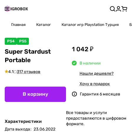
Главная
Каталог
Каталог игр Playstation Турция
Б
PS4
PS5
1 042 ₽
Super Stardust
Portable
В наличии
4.1
317 отзывов
Нашли дешевле?
Хочу в подарок
В корзину
Гарантия 6 месяцев
Все товары и услуги
предоставляются в цифровом
Характеристики
формате.
Дата выхода
:
23.06.2022