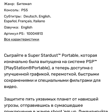
Жанр
:
Битемап
Консоль
:
PS5
Субтитры
:
Deutsch, English,
Español, Français, Italiano
Озвучка
:
English
Артикул PS
:
10004813
Все характеристики
Сыграйте в Super Stardust™ Portable, которая
изначально была выпущена на системе PSP™
(PlayStation®Portable), а теперь доступна с
улучшенной графикой, перемоткой, быстрыми
сохранениями и специальными фильтрами для
видео.
Защитите пять уязвимых планет от нависшей
угрозы, отправившись в сумасшедшее
приключение в жанре shoot ’em up. Ликвидируйте