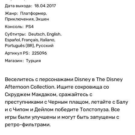
Дата выхода
:
18.04.2017
Жанр
:
Платформер,
Приключения, Экшен
Консоль
:
PS4
Субтитры
:
Deutsch, English,
Español, Français, Italiano,
Português (BR), Русский
Артикул PS
:
225096
Магазин
:
Турция
Веселитесь с персонажами Disney в The Disney
Afternoon Collection. Ищите сокровища со
Скруджем Макдаком, сражайтесь с
преступниками с Черным плащом, летайте с Балу
и с Чипом и Дейлом победите Толстопуза. Все
игры были улучшены и могут быть запущены с
ретро-фильтрами.