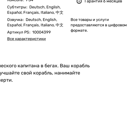
Гарантия 6 месяцев
Субтитры
:
Deutsch, English,
Español, Français, Italiano, 中文
Озвучка
:
Deutsch, English,
Все товары и услуги
Español, Français, Italiano, 中文
предоставляются в цифровом
формате.
Артикул PS
:
10004399
Все характеристики
еского капитана в бегах. Ваш корабль
Улучшайте свой корабль, нанимайте
мерти.