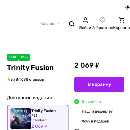
Каталог
Войти
Избранное
Корзина
PS4
PS5
2 069 ₽
Trinity Fusion
3.98
698 отзывов
В корзину
Доступные издания
В наличии
Trinity Fusion
Нашли дешевле?
PS5
Standard
Хочу в подарок
2 069 ₽