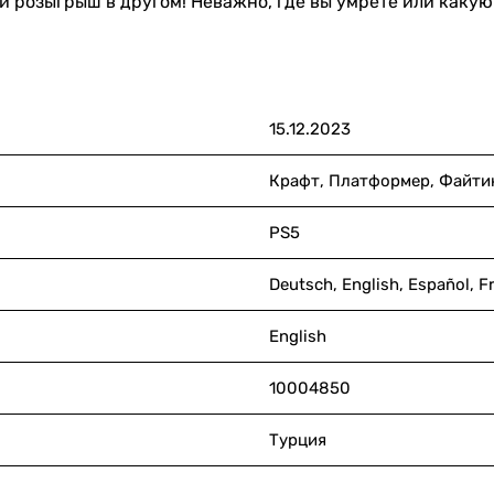
 розыгрыш в другом! Неважно, где вы умрете или какую 
15.12.2023
Крафт, Платформер, Файти
PS5
Deutsch, English, Español,
English
10004850
Турция