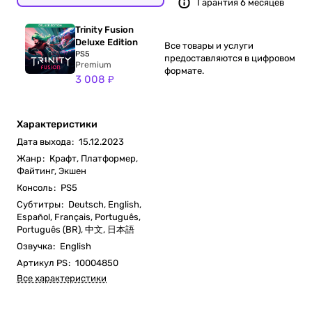
Гарантия 6 месяцев
Trinity Fusion
Deluxe Edition
Все товары и услуги
PS5
предоставляются в цифровом
Premium
формате.
3 008 ₽
Характеристики
Дата выхода
:
15.12.2023
Жанр
:
Крафт, Платформер,
Файтинг, Экшен
Консоль
:
PS5
Субтитры
:
Deutsch, English,
Español, Français, Português,
Português (BR), 中文, 日本語
Озвучка
:
English
Артикул PS
:
10004850
Все характеристики