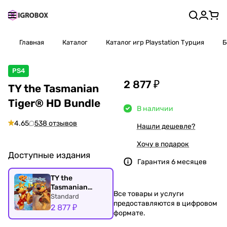
Главная
Каталог
Каталог игр Playstation Турция
Б
PS4
2 877 ₽
TY the Tasmanian
Tiger® HD Bundle
В наличии
4.65
538 отзывов
Нашли дешевле?
Хочу в подарок
Доступные издания
Гарантия 6 месяцев
TY the
Tasmanian
Все товары и услуги
Tiger® HD
Standard
предоставляются в цифровом
Bundle
2 877 ₽
формате.