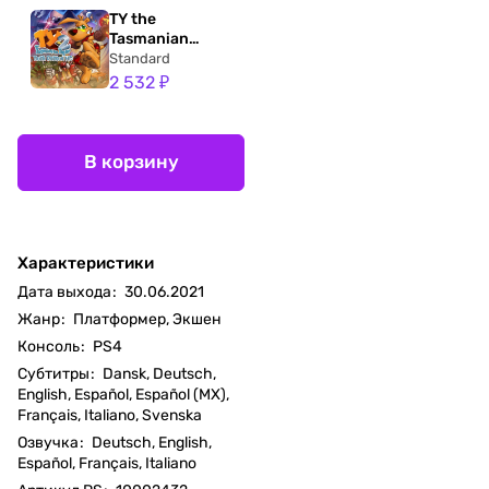
TY the
Tasmanian
Tiger™ 2: Bush
Standard
Rescue™ HD
2 532 ₽
В корзину
Характеристики
Дата выхода
:
30.06.2021
Жанр
:
Платформер, Экшен
Консоль
:
PS4
Субтитры
:
Dansk, Deutsch,
English, Español, Español (MX),
Français, Italiano, Svenska
Озвучка
:
Deutsch, English,
Español, Français, Italiano