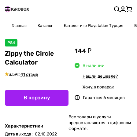
Главная
Каталог
Каталог игр Playstation Турция
Б
PS4
144 ₽
Zippy the Circle
Calculator
В наличии
3.59
41 отзыв
Нашли дешевле?
Хочу в подарок
В корзину
Гарантия 6 месяцев
Все товары и услуги
предоставляются в цифровом
Характеристики
формате.
Дата выхода
:
02.10.2022