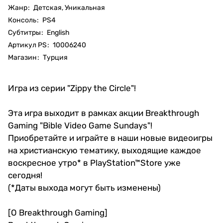
Жанр
:
Детская, Уникальная
Консоль
:
PS4
Субтитры
:
English
Артикул PS
:
10006240
Магазин
:
Турция
Игра из серии "Zippy the Circle"!
Эта игра выходит в рамках акции Breakthrough
Gaming "Bible Video Game Sundays"!
Приобретайте и играйте в наши новые видеоигры
на христианскую тематику, выходящие каждое
воскресное утро* в PlayStation™Store уже
сегодня!
(*Даты выхода могут быть изменены)
[О Breakthrough Gaming]