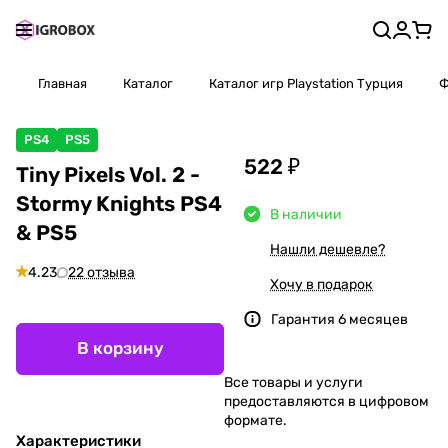
Главная
Каталог
Каталог игр Playstation Турция
Ф
PS4
PS5
522 ₽
Tiny Pixels Vol. 2 -
Stormy Knights PS4
В наличии
& PS5
Нашли дешевле?
4.23
22 отзыва
Хочу в подарок
Гарантия 6 месяцев
В корзину
Все товары и услуги
предоставляются в цифровом
формате.
Характеристики