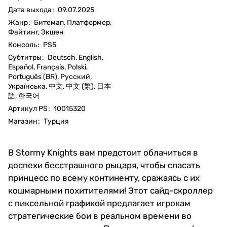
Дата выхода
:
09.07.2025
Жанр
:
Битемап, Платформер,
Файтинг, Экшен
Консоль
:
PS5
Субтитры
:
Deutsch, English,
Español, Français, Polski,
Português (BR), Русский,
Українська, 中文, 中文 (繁), 日本
語, 한국어
Артикул PS
:
10015320
Магазин
:
Турция
В Stormy Knights вам предстоит облачиться в
доспехи бесстрашного рыцаря, чтобы спасать
принцесс по всему континенту, сражаясь с их
кошмарными похитителями! Этот сайд-скроллер
с пиксельной графикой предлагает игрокам
стратегические бои в реальном времени во