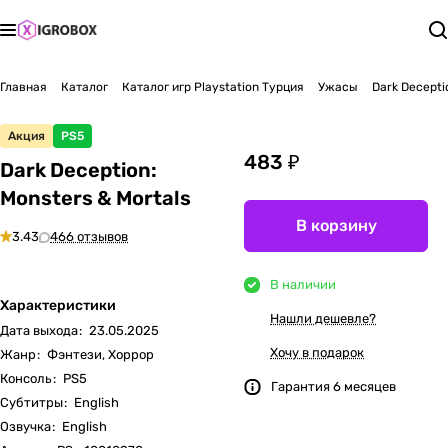
Главная
Каталог
Каталог игр Playstation Турция
Ужасы
Dark Decepti
Акция
PS5
483 ₽
Dark Deception:
Monsters & Mortals
В корзину
3.43
466 отзывов
В наличии
Характеристики
Нашли дешевле?
Дата выхода
:
23.05.2025
Хочу в подарок
Жанр
:
Фэнтези, Хоррор
Консоль
:
PS5
Гарантия 6 месяцев
Субтитры
:
English
Озвучка
:
English