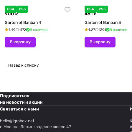
PS4
PS5
PS4
PS5
900 ₽
451 ₽
Garten of Banban 4
Garten of Banban 3
4.49
1172
В наличии
4.27
1391
В наличии
В корзину
В корзину
Назад к списку
Подписаться
на новости и акции
Связаться с нами
hello@
igrobox.net
К
г. Москва, Ленинградское шоссе 47