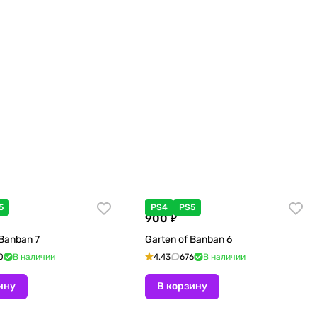
5
PS4
PS5
900 ₽
 Banban 7
Garten of Banban 6
0
В наличии
4.43
676
В наличии
ину
В корзину