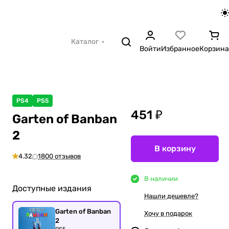
Каталог
Войти
Избранное
Корзина
PS4
PS5
451 ₽
Garten of Banban
2
В корзину
4.32
1800 отзывов
В наличии
Доступные издания
Нашли дешевле?
Garten of Banban
Хочу в подарок
2