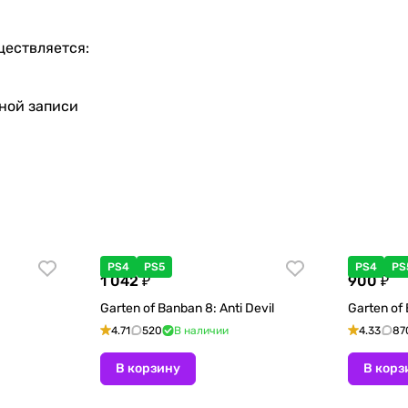
ществляется:
тной записи
PS4
PS5
PS4
PS
1 042 ₽
900 ₽
Garten of Banban 8: Anti Devil
Garten of
4.71
520
В наличии
4.33
87
В корзину
В корз