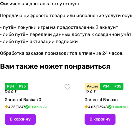
Физическая доставка отсутствует.
Передача цифрового товара или исполнение услуги осу
• путём покупки игры на предоставленный аккаунт
• либо путём передачи данных доступа к созданной учё
• либо путём активации подписки
Обработка заказов производится в течение 24 часов.
Вам также может понравиться
PS4
PS5
Акция
PS4
PS5
522 ₽
192 ₽
Garten of Banban 0
Garten of Banban
4.35
647
В наличии
4.03
3948
В наличии
В корзину
В корзину