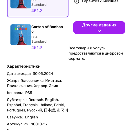
PS5
Гарантия 6 месяцев
Standard
451 ₽
Другие издания
Garten of Banban
2
PS4
Standard
451 ₽
Все товары и услуги
предоставляются в цифровом
формате.
Характеристики
Дата выхода
:
30.05.2024
Жанр
:
Головоломка, Мистика,
Приключения, Хоррор, Эпик
Консоль
:
PS5
Субтитры
:
Deutsch, English,
Español, Français, Italiano, Polski,
Português, Русский, 日本語, 한국어
Озвучка
:
English
Артикул PS
:
10010717