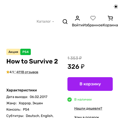
Каталог
Войти
Избранное
Корзина
Акция
PS4
1 353 ₽
How to Survive 2
326 ₽
4.1
4118 отзывов
В корзину
Характеристики
Дата выхода
:
06.02.2017
В наличии
Жанр
:
Хоррор, Экшен
Нашли дешевле?
Консоль
:
PS4
Субтитры
:
Deutsch, English,
Хочу в подарок