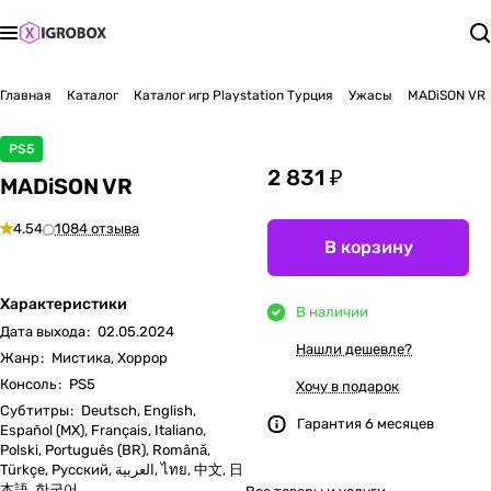
Главная
Каталог
Каталог игр Playstation Турция
Ужасы
MADiSON VR
PS5
2 831 ₽
MADiSON VR
4.54
1084 отзыва
В корзину
Характеристики
В наличии
Дата выхода
:
02.05.2024
Нашли дешевле?
Жанр
:
Мистика, Хоррор
Консоль
:
PS5
Хочу в подарок
Субтитры
:
Deutsch, English,
Гарантия 6 месяцев
Español (MX), Français, Italiano,
Polski, Português (BR), Română,
Türkçe, Русский, العربية, ไทย, 中文, 日
本語, 한국어