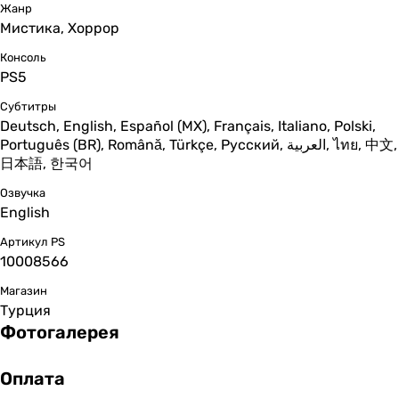
Жанр
Мистика, Хоррор
Консоль
PS5
Субтитры
Deutsch, English, Español (MX), Français, Italiano, Polski,
Português (BR), Română, Türkçe, Русский, العربية, ไทย, 中文,
日本語, 한국어
Озвучка
English
Артикул PS
10008566
Магазин
Турция
Фотогалерея
Оплата