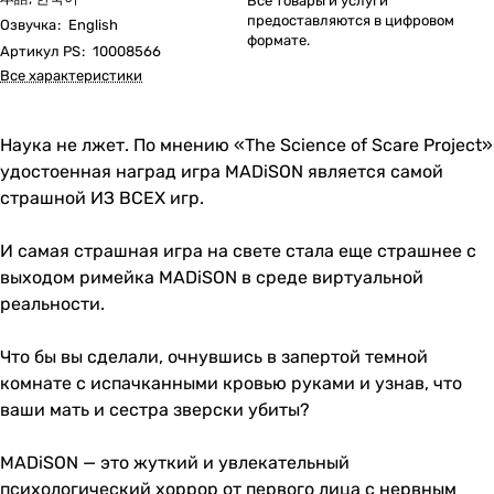
Все товары и услуги
предоставляются в цифровом
Озвучка
:
English
формате.
Артикул PS
:
10008566
Все характеристики
Наука не лжет. По мнению «The Science of Scare Project»
удостоенная наград игра MADiSON является самой
страшной ИЗ ВСЕХ игр.
И самая страшная игра на свете стала еще страшнее с
выходом римейка MADiSON в среде виртуальной
реальности.
Что бы вы сделали, очнувшись в запертой темной
комнате с испачканными кровью руками и узнав, что
ваши мать и сестра зверски убиты?
MADiSON — это жуткий и увлекательный
психологический хоррор от первого лица с нервным